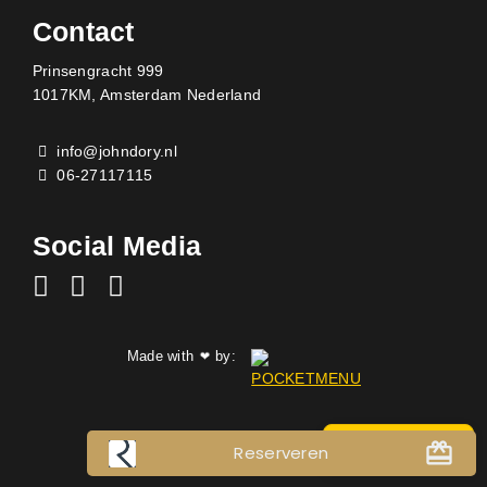
Contact
Prinsengracht 999
1017KM, Amsterdam Nederland
info@johndory.nl
06-27117115
Social Media
Made with
by:
❤
card_giftcard
RESERVEREN
Reserveren