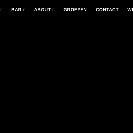
BAR
ABOUT
GROEPEN
CONTACT
W